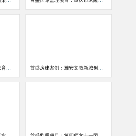
首盛房建工程案例：营山县教育基地建设项目（第一教学区）
首盛房建案例：雅安文教新城创意创新产业园配套基础设施建设项目
首盛监理项目：达州市第三污水处理厂及配套管网一期工程
首盛监理项目：第四师六十一团乌拉海沟水库工程