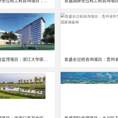
首盛国际全过程工程咨询项目，青原区圩镇生活污水处理项目
首盛工程监理项目：浙江大学医学院附属邵逸夫医院新疆兵团阿拉尔医院
首盛监理项目：张家口市万全区城西河河滨缓冲带生态修复及人工湿地水质净化工程