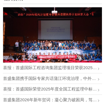
喜报：首盛国际工程咨询集团监理项目荣获2025年度“四川省优质机电安装工程”
首盛集团携手国际专家共话蒲江环境治理，中外智慧赋能生态升级
喜报：首盛国际荣登2025年度全国工程监理中标排行榜第三名
首盛集团2026年新年贺词：凝心聚力破困局，笃行实干启新程