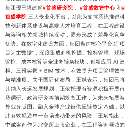
集团现已搭建起
#首盛研究院
、
#首盛数智中心
和
#
首盛学院
三大专业化平台，以此为支撑系统推进科
技创新体系建设与高端人才培育工程，在工程建设
与咨询相关领域持续深耕，逐步形成了差异化竞争
优势。在数字化建设方面，集团当前核心平台以“项
目为主数据”，深度集成商机挖掘、投标管理、现场
管控、成本核算等全业务链条模块，创新应用 AI 巡
检、三维实景 + BIM 技术，有效提升项目管理效率
与精准度。关于国际化布局，王斌表示，集团已将
其纳入长远发展规划，正依托现有资源积极开展市
场调研、政策研究等前期筹备工作，为未来拓展海
外业务版图、融入全球产业链供应链奠定基础，以
此有效规避单一市场波动带来的风险。王斌指出，
中诚咨询作为北交所上市企业，在工程咨询领域的