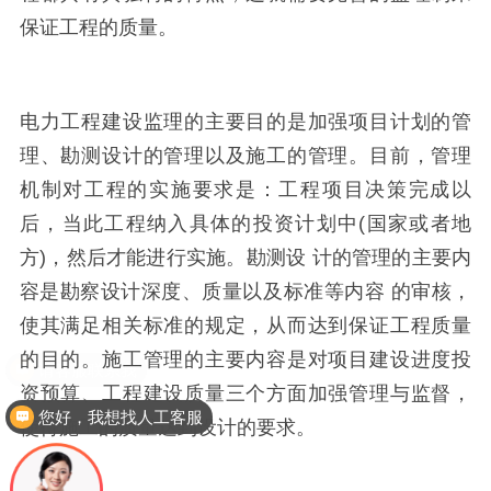
保证工程的质量。
电力工程建设监理的主要目的是加强项目计划的管
理、勘测设计的管理以及施工的管理。目前，管理
机制对工程的实施要求是：工程项目决策完成以
后，当此工程纳入具体的投资计划中(国家或者地
方)，然后才能进行实施。勘测设 计的管理的主要内
容是勘察设计深度、质量以及标准等内容 的审核，
使其满足相关标准的规定，从而达到保证工程质量
的目的。施工管理的主要内容是对项目建设进度投
资预算、工程建设质量三个方面加强管理与监督，
您好，我想找人工客服
使得施工的质量达到设计的要求。