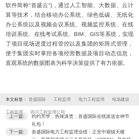
软件简称“首盛云”)，通过人工智能、大数据、云计
算等技术，结合移动办公系统、绿色低碳、无纸化
办公系统以及视频会议系统、视频监控系统、在线
培训系统、在线考试系统、BIM、GIS等系统，实现
了项目现场进度过程管控以及集团的矩阵式管理，
便于集团实时掌控各项经营数据及项目动态信息，
直观系统的数据图表为科学决策提供了有力依据。
本文标签：
首盛国际
工程监理
电力工程监理
电场建设
工程监理
四川工程监理公司
上一篇:
灼灼芳华，热辣滚烫：首盛国际在线派送女神节
礼包！
下一篇:
首盛国际电力工程监理业绩：正安中观镇天楼