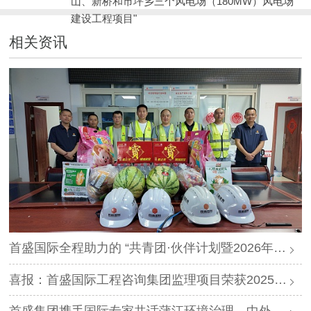
山、新桥和市坪乡三个风电场（180MW）风电场
建设工程项目"
相关资讯
首盛国际全程助力的 “共青团·伙伴计划暨2026年迪庆轻风计划夏令营”圆满落幕
喜报：首盛国际工程咨询集团监理项目荣获2025年度“四川省优质机电安装工程”