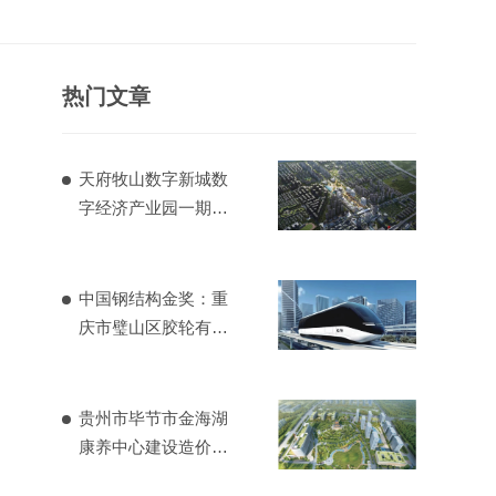
热门文章
天府牧山数字新城数
字经济产业园一期造
价项目
中国钢结构金奖：重
庆市璧山区胶轮有轨
电车工程
贵州市毕节市金海湖
康养中心建设造价项
目