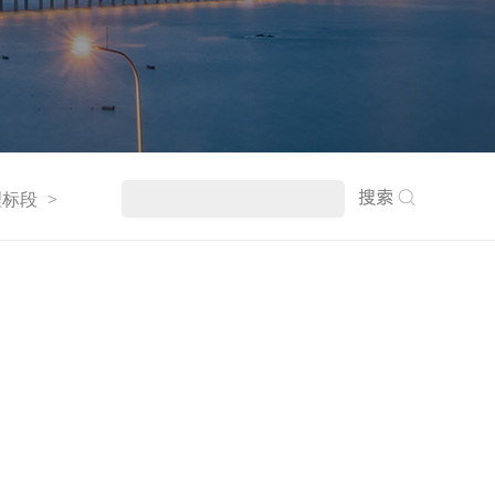
理标段
>