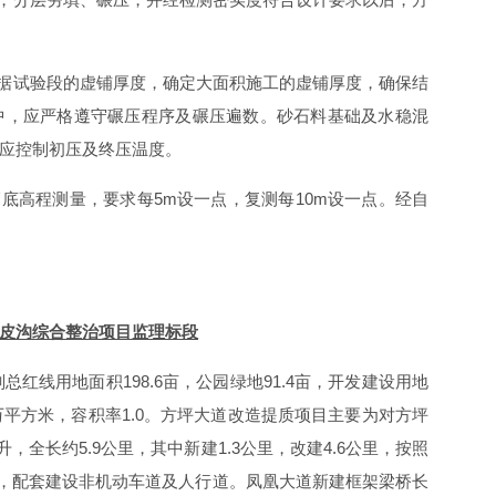
根据试验段的虚铺厚度，确定大面积施工的虚铺厚度，确保结
中，应严格遵守碾压程序及碾压遍数。砂石料基础及水稳混
应控制初压及终压温度。
底高程测量，要求每5m设一点，复测每10m设一点。经自
皮沟综合整治项目监理标段
总红线用地面积198.6亩，公园绿地91.4亩，开发建设用地
75万平方米，容积率1.0。方坪大道改造提质项目主要为对方坪
，全长约5.9公里，其中新建1.3公里，改建4.6公里，按照
)，配套建设非机动车道及人行道。凤凰大道新建框架梁桥长