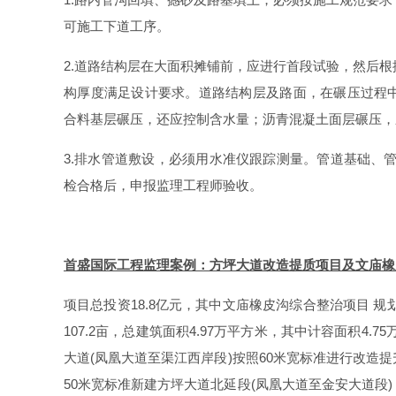
可施工下道工序。
2.道路结构层在大面积摊铺前，应进行首段试验，然后
构厚度满足设计要求。道路结构层及路面，在碾压过程
合料基层碾压，还应控制含水量；沥青混凝土面层碾压，
3.排水管道敷设，必须用水准仪跟踪测量。管道基础、管
检合格后，申报监理工程师验收。
首盛国际工程监理案例：方坪大道改造提质项目及文庙橡
项目总投资18.8亿元，其中文庙橡皮沟综合整治项目 规划
107.2亩，总建筑面积4.97万平方米，其中计容面积4.
大道(凤凰大道至渠江西岸段)按照60米宽标准进行改造提升
50米宽标准新建方坪大道北延段(凤凰大道至金安大道段