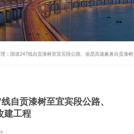
理：国道247线自贡漆树至宜宾段公路、渝昆高速象鼻自贡漆树
7线自贡漆树至宜宾段公路、
改建工程
钟