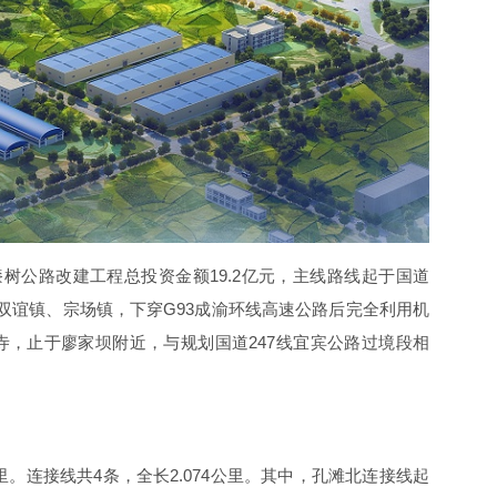
漆树公路改建工程总投资金额
19.2
亿元，主线路线起于国道
双谊镇、宗场镇，下穿
G93
成渝环线高速公路后完全利用机
寺，止于廖家坝附近，与规划国道
247
线宜宾公路过境段相
里。连接线共
4
条，全长
2.074
公里。其中，孔滩北连接线起