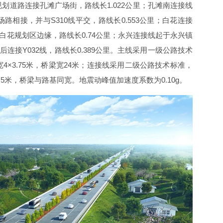
规划道路连接孔滩广场街，路线长
1.022
公里；孔滩南连接线
场路相接，并与
S310
线平交，路线长
0.553
公里；白花连接
白花规划区边缘，路线长
0.74
公里；永兴连接线起于永兴镇
路后连接
Y032
线，路线长
0.389
公里。主线采用一级公路技术
宽
4
×
3.75
米，桥梁宽
24
米；连接线采用二级公路技术标准，
.5
米，桥梁与路基同宽。地震动峰值加速度系数为
0.10g
。