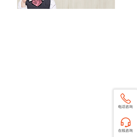
电话咨询
在线咨询