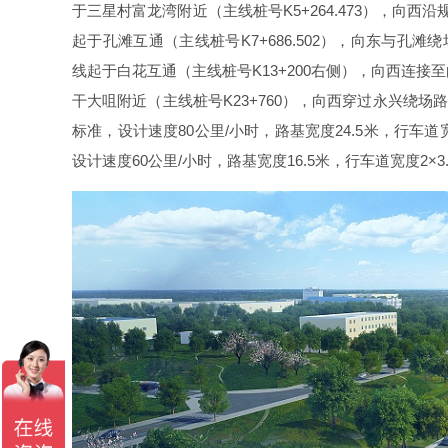
于三星村富龙湾附近（主线桩号
K5+264.473
），向西沿
起于孔滩互通（主线桩号
K7+686.502
），向东与孔滩绕
线起于白花互通（主线桩号
K13+200
右侧），向西连接至
干大咀附近（主线桩号
K23+760
），向西穿过永兴绕场
标准，设计速度
80
公里
/
小时，路基宽度
24.5
米，行车道
设计速度
60
公里
/
小时，路基宽度
16.5
米，行车道宽度
2
×
3