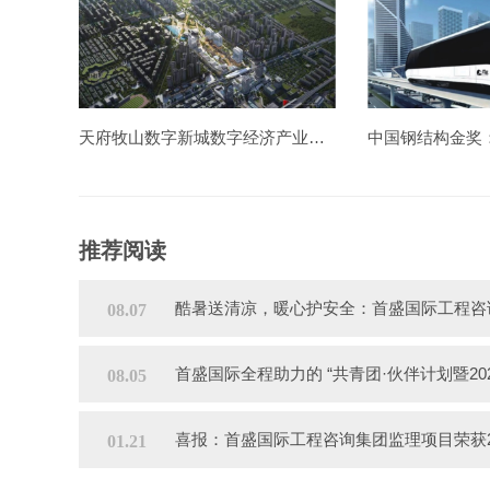
天府牧山数字新城数字经济产业园一期造价项目
推荐阅读
酷暑送清凉，暖心护安全：首盛国际工程咨
08.07
首盛国际全程助力的 “共青团·伙伴计划暨2
08.05
喜报：首盛国际工程咨询集团监理项目荣获2
01.21