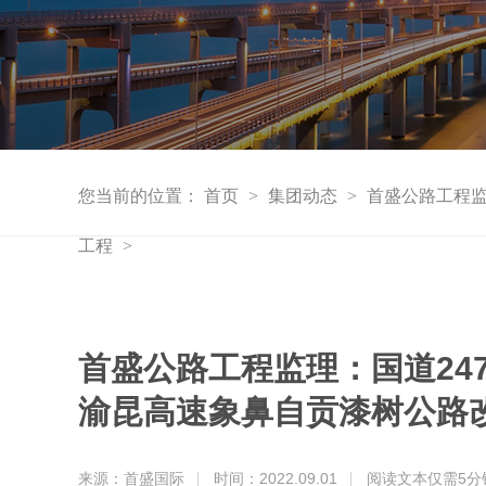
您当前的位置：
首页
>
集团动态
>
首盛公路工程监
工程
>
首盛公路工程监理：国道24
渝昆高速象鼻自贡漆树公路
来源：首盛国际
时间：2022.09.01
阅读文本仅需
5
分