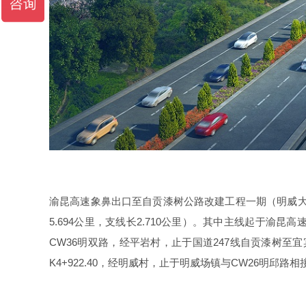
渝昆高速象鼻出口至自贡漆树公路改建工程一期（明威
5.694
公里，支线长
2.710
公里）。其中主线起于渝昆高速
CW36明双路，经平岩村，止于国道247线自贡漆树至
K4+922.40，经明威村，止于明威场镇与CW26明邱路相