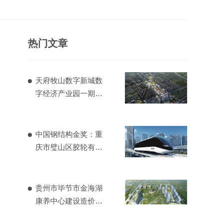
热门文章
天府牧山数字新城数
字经济产业园一期造
价项目
中国钢结构金奖：重
庆市璧山区胶轮有轨
电车工程
贵州市毕节市金海湖
康养中心建设造价项
目