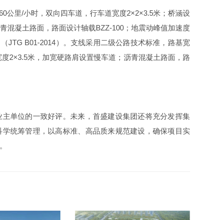
60
公里
/
小时，双向四车道，行车道宽度
2
×
2
×
3.5
米；桥涵设
青混凝土路面，路面设计轴载
BZZ-100
；地震动峰值加速度
》（
JTG B01-2014
）。支线采用二级公路技术标准，路基宽
宽度
2
×
3.5
米，加宽硬路肩设置慢车道；沥青混凝土路面，路
业主单位的一致好评。未来，首盛建设集团还将充分发挥集
科学统筹管理，以高标准、高品质来规范建设，确保项目实
。