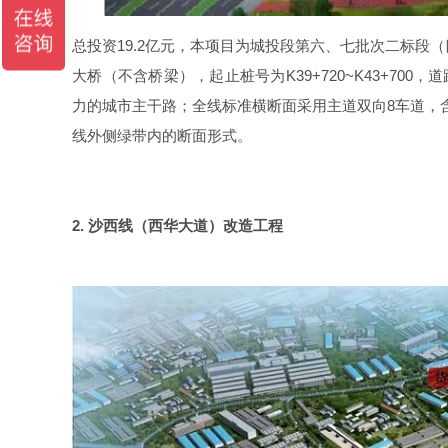
总投资
19.2
亿元，本项目为城投段第六、七批次二标段（
大桥（不含桥梁），起止桩号为
K39+720~K43+700
，道
力的城市主干路；全线标准横断面采用主道双向
8
车道，
线外侧绿带内的断面形式。
2. 沙西线（西华大道）改造工程