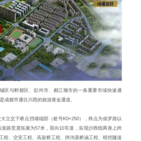
城区与郫都区、彭州市、都江堰市的一条重要市域快速通
是成都市通往川西的旅游黄金通道。
交大立交下桥点挡墙端部（桩号
K0+250
），终点为侯罗路以
后道路宽度拓展为
57
米，双向
10
车道，实现沙西线两座上跨
工程、交安工程、高架桥工程、跨沟渠桥涵工程、暗挖隧道