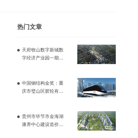
热门文章
天府牧山数字新城数
字经济产业园一期造
价项目
中国钢结构金奖：重
庆市璧山区胶轮有轨
电车工程
贵州市毕节市金海湖
康养中心建设造价项
目