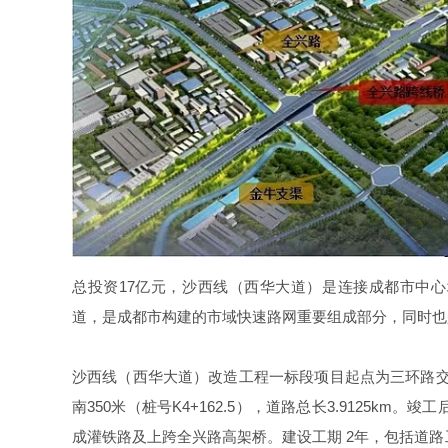
总投资
17
亿元，沙西线（西华大道）是连接成都市中心
道，是成都市构建的市域快速路网重要组成部分，同时也
沙西线（西华大道）改造工程一标段项目起点为三环路
南
350
米（桩号
K4+162.5
），道路总长
3.9125km
。竣工
成灌铁路及上跨全兴路高架桥。建设工期
2
年，包括道路