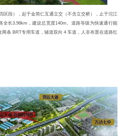
四区段），起于金简仁互通立交（不含立交桥），止于沱江
路全长
3.98km
，建设总宽度
140m
。道路等级为快速通行能
含两条
BRT
专用车道，辅道双向
4 车道，人非布置在道路红