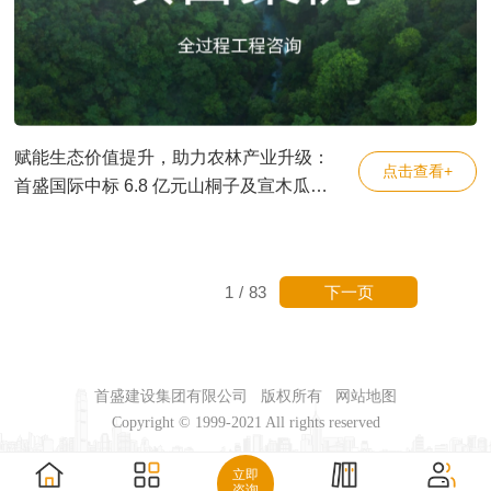
赋能生态价值提升，助力农林产业升级：
点击查看+
首盛国际中标 6.8 亿元山桐子及宣木瓜产
业示范基地全过程工程咨询项目
下一页
1
/
83
首盛建设集团有限公司
版权所有
网站地图
Copyright © 1999-2021 All rights reserved
立即
咨询