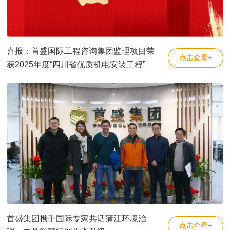
喜报：首盛国际工程咨询集团监理项目荣
点击查看+
获2025年度“四川省优质机电安装工程”
首盛集团携手国际专家共话蒲江环境治
点击查看+