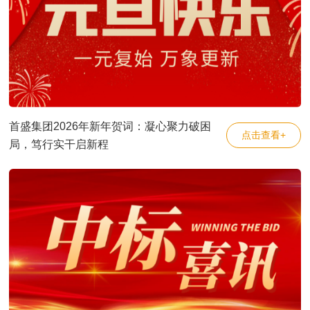
首盛集团2026年新年贺词：凝心聚力破困
点击查看+
局，笃行实干启新程