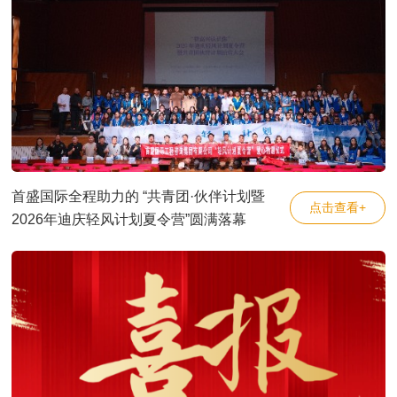
首盛国际全程助力的 “共青团·伙伴计划暨
点击查看+
2026年迪庆轻风计划夏令营”圆满落幕