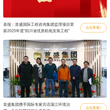
喜报：首盛国际工程咨询集团监理项目荣
点击查看+
获2025年度“四川省优质机电安装工程”
首盛集团携手国际专家共话蒲江环境治
点击查看+