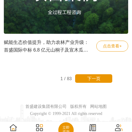
赋能生态价值提升，助力农林产业升级：
点击查看+
首盛国际中标 6.8 亿元山桐子及宣木瓜产
业示范基地全过程工程咨询项目
下一页
1
/
83
首盛建设集团有限公司
版权所有
网站地图
Copyright © 1999-2021 All rights reserved
立即
咨询