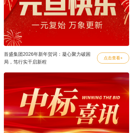
首盛集团2026年新年贺词：凝心聚力破困
点击查看+
局，笃行实干启新程