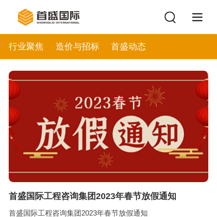
行业聚焦
造价与招标
首盛动态
首盛国际工程咨询集团2023年春节放假通知
首盛国际工程咨询集团2023年春节放假通知