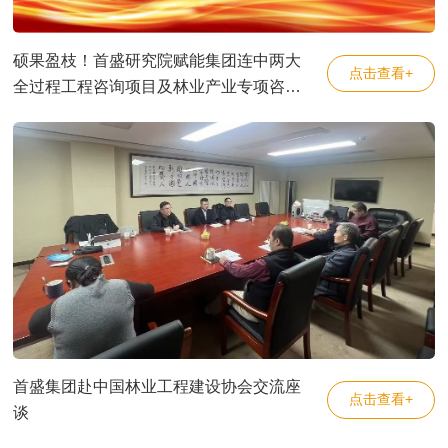
硕果盈枝！首盛研究院赋能集团连中两大
点击查看+
全过程工程咨询项目及林业产业专项咨询
项目，书写产业服务新篇
首盛集团赴中国林业工程建设协会交流座
点击查看+
谈