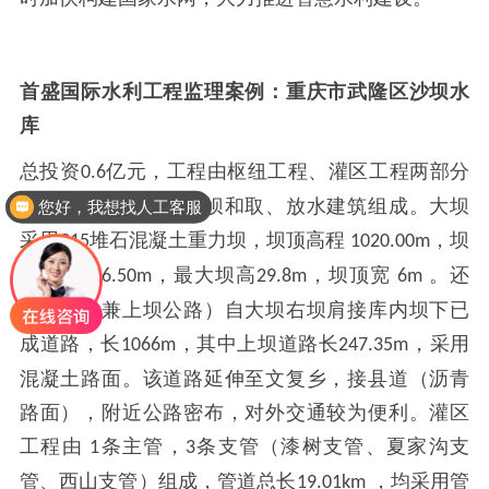
首盛国际水利工程监理案例：重庆市武隆区沙坝水
库
总投资
亿元，工程由枢纽工程、灌区工程两部分
0.6
组成，枢纽工程由大坝和取、放水建筑组成。大坝
您好，我想找人工客服
采用
堆石混凝土重力坝，坝顶高程
，坝
C15
1020.00m
轴线长
，最大坝高
，坝顶宽
。还
116.50m
29.8m
6m
建公路（兼上坝公路）自大坝右坝肩接库内坝下已
成道路，长
，其中上坝道路长
，采用
1066m
247.35m
混凝土路面。该道路延伸至文复乡，接县道（沥青
路面），附近公路密布，对外交通较为便利。灌区
工程由
条主管，
条支管（漆树支管、夏家沟支
1
3
管、西山支管）组成，管道总长
，均采用管
19.01km