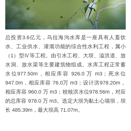
总投资
3.6
亿元，乌拉海沟水库是一座具有人畜饮
水、工业供水、灌溉功能的综合性水利工程，属小
（
1
）型Ⅳ等工程。由引水工程、大坝、溢洪道、放
水洞、放水渠等主要建筑物组成。水库工程正常蓄
水位
977.50m
，相应库容
926.0
万
m3
；死水位
947.0m
，相应库容
76.0
万
m3
；设计洪
978.20m
，
相应库容
960.0
万
m3
；校核洪水位
978.56m
，对应
的总库容
978.0
万
m3
。选定大坝为黏土心墙坝，坝
长
485.39m
，最大坝高
71.07m
。