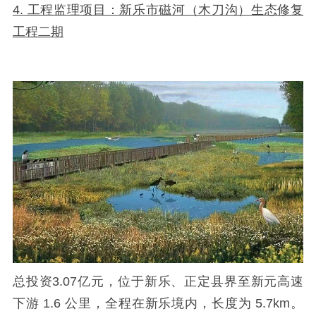
4. 工程监理项目：新乐市磁河（木刀沟）生态修复
工程二期
总投资
3.07
亿元，位于新乐、正定县界至新元高速
下游
1.6
公里，全程在新乐境内，长度为
5.7km
。