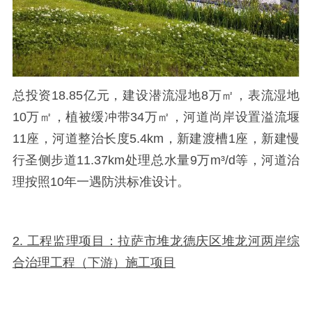
总投资
18.85
亿元，建设潜流湿地
8
万㎡，表流湿地
10
万㎡，植被缓冲带
34
万㎡，河道尚岸设置溢流堰
11
座，河道整治长度
5.4km
，新建渡槽
1
座，新建慢
行圣侧步道
11.37km
处理总水量
9
万
m
³
/d
等，河道治
理按照
10
年一遇防洪标准设计。
2. 工程监理项目：拉萨市堆龙德庆区堆龙河两岸综
合治理工程（下游）施工项目