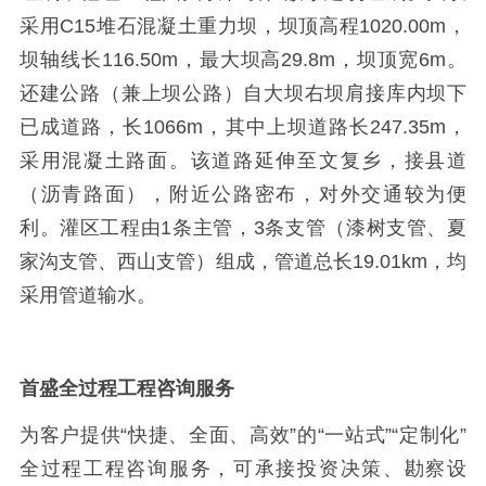
采用
C15
堆石混凝土重力坝，坝顶高程
1020.00m
，
坝轴线长
116.50m
，最大坝高
29.8m
，坝顶宽
6m
。
还建公路（兼上坝公路）自大坝右坝肩接库内坝下
已成道路，长
1066m
，其中上坝道路长
247.35m
，
采用混凝土路面。该道路延伸至文复乡，接县道
（沥青路面），附近公路密布，对外交通较为便
利。灌区工程由
1
条主管，
3
条支管（漆树支管、夏
家沟支管、西山支管）组成，管道总长
19.01km
，均
采用管道输水。
首盛全过程工程咨询服务
为客户提供
“快捷、全面、高效”的“一站式”“定制化”
全过程工程咨询服务，可承接投资决策、勘察设