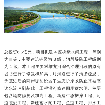
总投资
6.6
亿元，项目拟建
4
座梯级水闸工程，等别
为Ⅲ等，主要建筑等级为
3
级，河段堤防工程级别
为
1
级。本工程主要对堆龙河综合治理河段的原有
堤防进行了修复和加高，对河道进行了清淤疏浚，
为疏浚后的两岸堤防设置了生态护岸以防止其被高
速水流冲刷基础，工程沿河修建四座蓄水闸。主要
包含堤防修复及加高工程、新建生态护岸工程、河
道疏浚工程、新建蓄水闸工程、鱼道工程、排水工