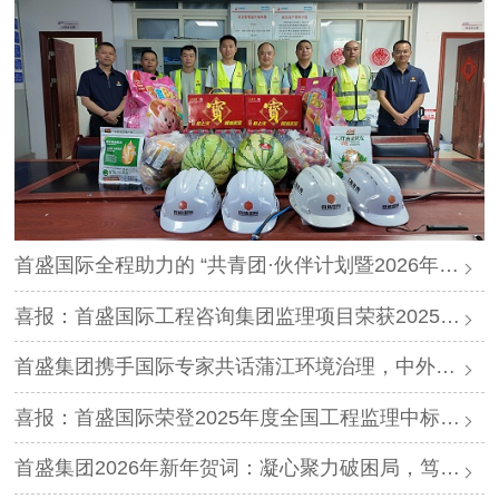
首盛国际全程助力的 “共青团·伙伴计划暨2026年迪庆轻风计划夏令营”圆满落幕
喜报：首盛国际工程咨询集团监理项目荣获2025年度“四川省优质机电安装工程”
首盛集团携手国际专家共话蒲江环境治理，中外智慧赋能生态升级
喜报：首盛国际荣登2025年度全国工程监理中标排行榜第三名
首盛集团2026年新年贺词：凝心聚力破困局，笃行实干启新程