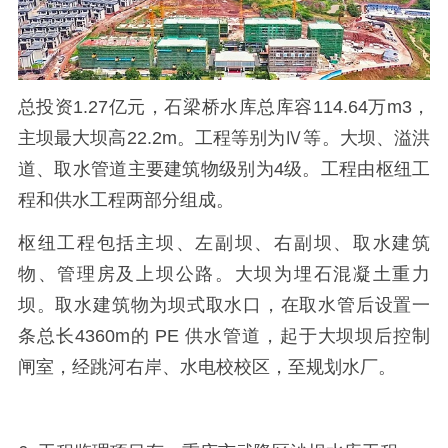
总投资
1.27
亿元，石梁桥水库总库容
114.64
万
m3
，
主坝最大坝高
22.2m
。工程等别为Ⅳ等。大坝、溢洪
道、取水管道主要建筑物级别为
4
级。工程由枢纽工
程和供水工程两部分组成。
枢纽工程包括主坝、左副坝、右副坝、取水建筑
物、管理房及上坝公路。大坝为埋石混凝土重力
坝。取水建筑物为坝式取水口，在取水管后设置一
条总长
4360m
的
PE
供水管道，起于大坝坝后控制
闸室，经跳河右岸、水电校校区，至规划水厂。