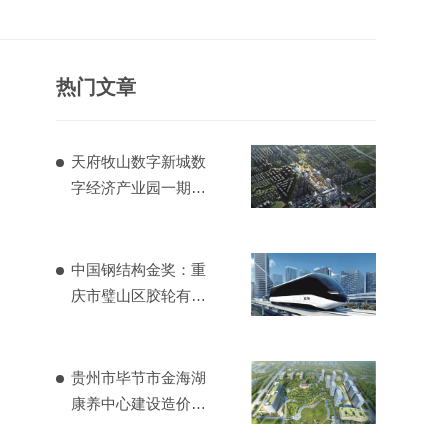
热门文章
天府牧山数字新城数
字经济产业园一期造
价项目
中国钢结构金奖：重
庆市璧山区胶轮有轨
电车工程
贵州市毕节市金海湖
康养中心建设造价项
目