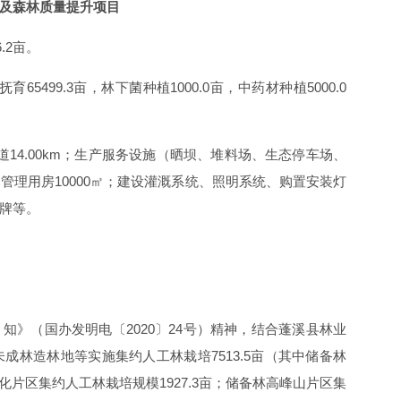
及森林质量提升项目
.2亩。
育65499.3亩，林下菌种植1000.0亩，中药材种植5000.0
产便道14.00km；生产服务设施（晒坝、堆料场、生态停车场、
座；管理用房10000㎡；建设灌溉系统、照明系统、购置安装灯
牌等。
知》（国办发明电〔2020〕24号）精神，结合蓬溪县林业
林造林地等实施集约人工林栽培7513.5亩（其中储备林
化片区集约人工林栽培规模1927.3亩；储备林高峰山片区集