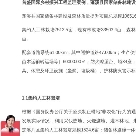
首盛国际乡村振兴工程监理案例，蓬溪县国家储备林建设
蓬溪县国家储备林建设及森林质量提升项目总规模106516
集约人工林栽培7513.5亩，现有林改培33503.4亩，森林抚
亩。
配套道路系统61.00km；其中巡护道路47.00km；生
苗木运输转运场等）60000.00㎡；防火瞭望台、塔34
具、休憩及环卫设施（坐凳、垃圾桶）、护林防火警示标
1.1集约人工林栽培
根据《国务院办公厅关于坚决制止耕地“非农化”行为的通 
发展实际情况，利用采伐迹地、火烧迹地、灌木林地、未成
芝溪片区集约人工林栽培规模1524.6亩；储备林遂潼一体