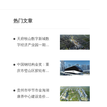
热门文章
天府牧山数字新城数
字经济产业园一期造
价项目
中国钢结构金奖：重
庆市璧山区胶轮有轨
电车工程
贵州市毕节市金海湖
康养中心建设造价项
目