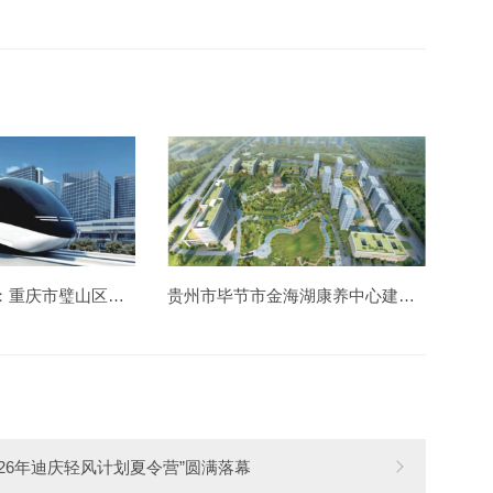
中国钢结构金奖：重庆市璧山区胶轮有轨电车工程
贵州市毕节市金海湖康养中心建设造价项目
026年迪庆轻风计划夏令营”圆满落幕